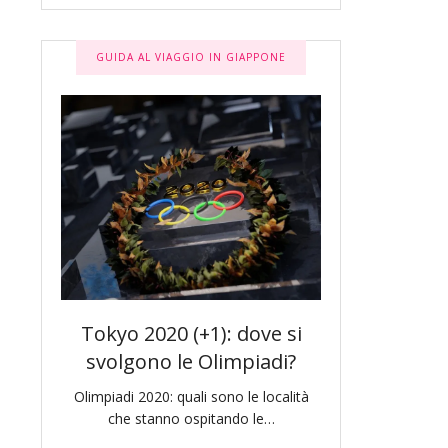
GUIDA AL VIAGGIO IN GIAPPONE
a:
Tokyo 2020 (+1): dove si
Tokyo Lette
anana
svolgono le Olimpiadi?
tracce di N
Olimpiadi 2020: quali sono le località
Proseguiamo il no
che stanno ospitando le…
Tokyo letteraria 
ncati.
un s
rtiene…