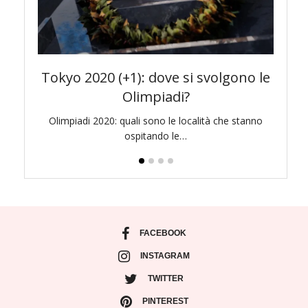
awa e
Tokyo 2020 (+1): dove si svolgono le
To
Olimpiadi?
di bello
Olimpiadi 2020: quali sono le località che stanno
Pr
ospitando le…
l
FACEBOOK
INSTAGRAM
TWITTER
PINTEREST