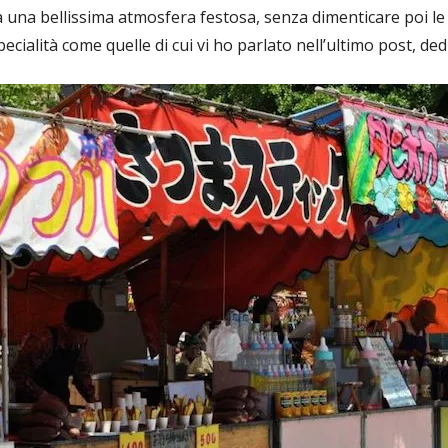
da una bellissima atmosfera festosa, senza dimenticare poi 
ecialità come quelle di cui vi ho parlato nell’ultimo post, de