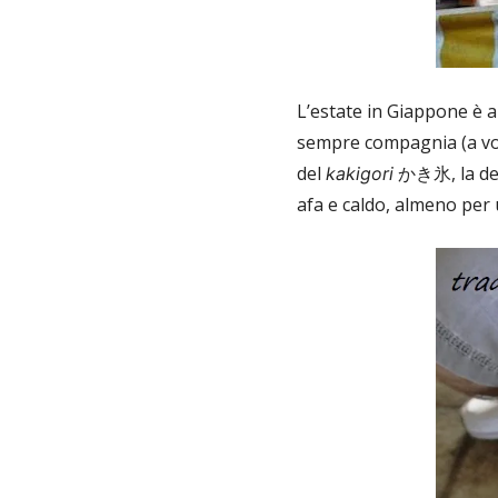
L’estate in Giappone è an
sempre compagnia (a volt
del
かき氷, la deli
kakigori
afa e caldo, almeno per 