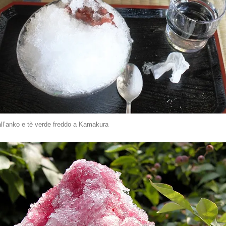
all’anko e tè verde freddo a Kamakura