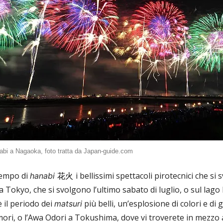
abi a Nagaoka, foto tratta da Japan-guide.com
tempo di
i bellissimi spettacoli pirotecnici che s
hanabi
花火
a Tokyo, che si svolgono l’ultimo sabato di luglio, o sul lago 
è il periodo dei
più belli, un’esplosione di colori e di 
matsuri
ori, o l’Awa Odori a Tokushima, dove vi troverete in mezzo a