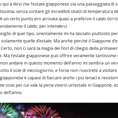
o qui a dirvi che l’estate giapponese sia una passeggiata di s
altissima, senza contare gli incredibili sbalzi di temperatura d
. A un certo punto ero arrivata quasi a preferire il caldo torri
endamente il caldo, per intenderci.
siglio di quel tipo, onestamente mi ha lasciato piuttosto pe
 solamente quelle d’estate. Ma anche perché il Giappone d’es
erto, non ci sarà la magia dei fiori di ciliegio della primavera,
. Ma l’estate giapponese può offrire veramente tantissime 
i non andare in questo momento dell’anno mi sembra un ver
tto il sole di mezzogiorno, e forse non riuscirete a visitare 
o giapponese è capace di fiaccare anche i più tenaci e resistent
me cose per cui vale la pena viversi un’estate in Giappone, ed
 dell’anno.