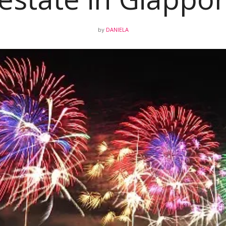
DANIELA
by