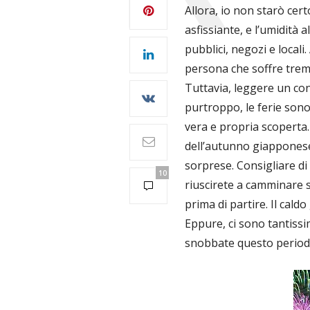
Allora, io non starò cert
asfissiante, e l’umidità 
pubblici, negozi e locali
persona che soffre trem
Tuttavia, leggere un con
purtroppo, le ferie sono
vera e propria scoperta. C
dell’autunno giapponese
sorprese. Consigliare d
10
riuscirete a camminare so
prima di partire. Il cald
Eppure, ci sono tantissi
snobbate questo periodo