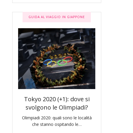
GUIDA AL VIAGGIO IN GIAPPONE
a:
Tokyo 2020 (+1): dove si
Tokyo Lette
anana
svolgono le Olimpiadi?
tracce di N
Olimpiadi 2020: quali sono le località
Proseguiamo il no
che stanno ospitando le…
Tokyo letteraria 
ncati.
un s
rtiene…