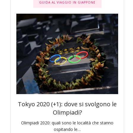
GUIDA AL VIAGGIO IN GIAPPONE
awa e
Tokyo 2020 (+1): dove si svolgono le
To
Olimpiadi?
di bello
Olimpiadi 2020: quali sono le località che stanno
Pr
ospitando le…
l