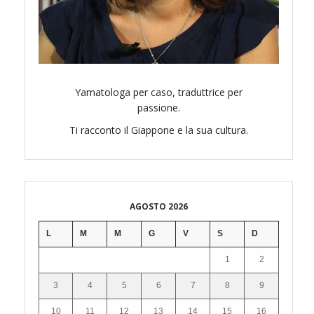
Yamatologa per caso, traduttrice per
passione.
Ti racconto il Giappone e la sua cultura.
AGOSTO 2026
L
M
M
G
V
S
D
1
2
3
4
5
6
7
8
9
10
11
12
13
14
15
16