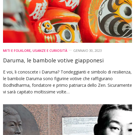
MITI E FOLKLORE
,
USANZE E CURIOSITÀ
GENNAIO 30, 2023
Daruma, le bambole votive giapponesi
E voi, li conoscete i Daruma? Tondeggianti e simbolo di resilienza,
le bambole Daruma sono figurine votive che raffigurano
Bodhidharma, fondatore e primo patriarca dello Zen. Sicuramente
vi sarà capitato moltissime volte…