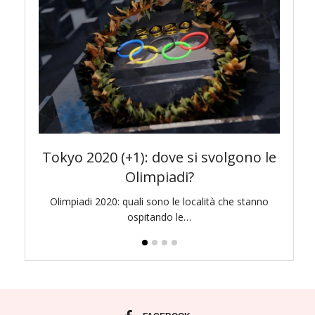
awa e
Tokyo 2020 (+1): dove si svolgono le
To
Olimpiadi?
di bello
Olimpiadi 2020: quali sono le località che stanno
Pr
ospitando le…
l