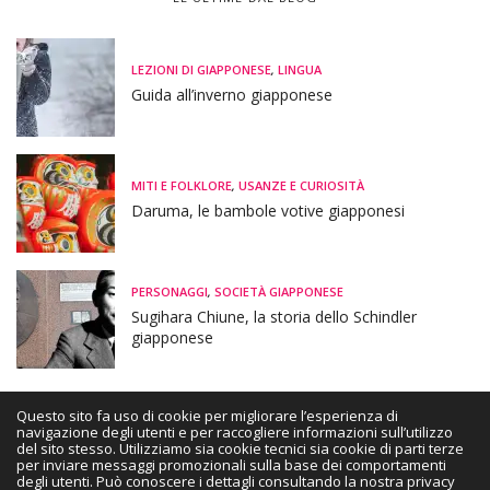
LEZIONI DI GIAPPONESE
,
LINGUA
Guida all’inverno giapponese
MITI E FOLKLORE
,
USANZE E CURIOSITÀ
Daruma, le bambole votive giapponesi
PERSONAGGI
,
SOCIETÀ GIAPPONESE
Sugihara Chiune, la storia dello Schindler
giapponese
Questo sito fa uso di cookie per migliorare l’esperienza di
navigazione degli utenti e per raccogliere informazioni sull’utilizzo
del sito stesso. Utilizziamo sia cookie tecnici sia cookie di parti terze
HOME
CHI SONO
PRIVACY | COOKIE POLICY
DISCLAIMER
per inviare messaggi promozionali sulla base dei comportamenti
degli utenti. Può conoscere i dettagli consultando la nostra privacy
CONTATTAMI