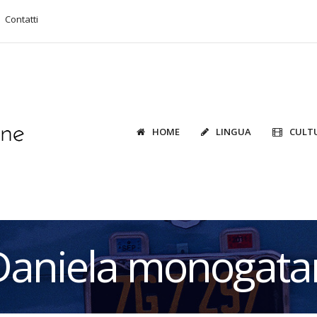
Contatti
HOME
LINGUA
CULT
Daniela monogatar