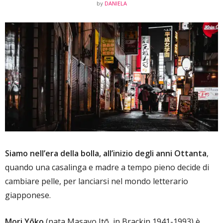
DANIELA
by
Siamo nell’era della bolla, all’inizio degli anni Ottanta
,
quando una casalinga e madre a tempo pieno decide di
cambiare pelle, per lanciarsi nel mondo letterario
giapponese.
Mori Yōko
(nata Masayo Itō, in Brackin 1941-1993) è