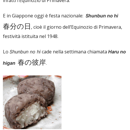
infatti l’Equinozio di Primavera.
E in Giappone oggi è festa nazionale:
Shunbun no hi
春分の日
, cioè il giorno dell’Equinozio di Primavera,
festività istituita nel 1948.
Lo
cade nella settimana chiamata
Shunbun no hi
Haru no
春の彼岸
.
higan