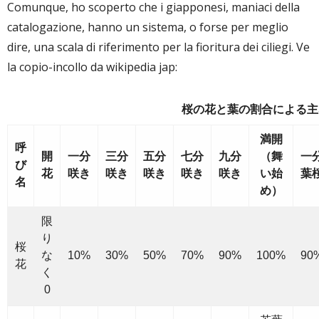
Comunque, ho scoperto che i giapponesi, maniaci della
catalogazione, hanno un sistema, o forse per meglio
dire, una scala di riferimento per la fioritura dei ciliegi. Ve
la copio-incollo da wikipedia jap:
桜の花と葉の割合による主
満開
呼
開
一分
三分
五分
七分
九分
（舞
一
び
花
咲き
咲き
咲き
咲き
咲き
い始
葉
名
め）
限
り
桜
な
10%
30%
50%
70%
90%
100%
90
花
く
0