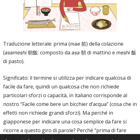
Traduzione letterale: prima (
前) della colazione
mae
(
朝飯: composto da
朝 di mattino e
飯
asameshi
asa
meshi
di pasto).
Significato: il termine si utilizza per indicare qualcosa di
facile da fare, quindi un qualcosa che non richiede
particolari sforzi o capacità, in italiano corrisponde al
nostro “Facile come bere un bicchier d’acqua” (cosa che in
effetti non richiede grandi sforzi). Ma perché in
giapponese per indicare una cosa semplice da fare si
ricorre a questo giro di parole? Perché “prima di fare
colazione”? Banalmente, perché prima di fare la