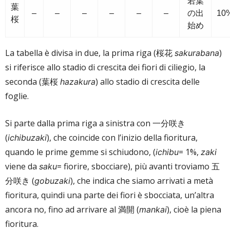
若葉
葉
–
–
–
–
–
–
の出
10
桜
始め
La tabella è divisa in due, la prima riga (桜花
)
sakurabana
si riferisce allo stadio di crescita dei fiori di ciliegio, la
seconda (葉桜
) allo stadio di crescita delle
hazakura
foglie.
Si parte dalla prima riga a sinistra con 一分咲き
(
), che coincide con l’inizio della fioritura,
ichibuzaki
quando le prime gemme si schiudono, (
= 1%,
ichibu
zaki
viene da
= fiorire, sbocciare), più avanti troviamo 五
saku
分咲き (
), che indica che siamo arrivati a metà
gobuzaki
fioritura, quindi una parte dei fiori è sbocciata, un’altra
ancora no, fino ad arrivare al 満開 (
), cioè la piena
mankai
fioritura.