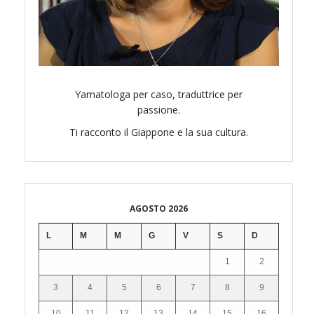
Yamatologa per caso, traduttrice per
passione.
Ti racconto il Giappone e la sua cultura.
AGOSTO 2026
L
M
M
G
V
S
D
1
2
3
4
5
6
7
8
9
10
11
12
13
14
15
16