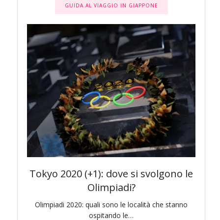
GUIDA AL VIAGGIO IN GIAPPONE
awa e
Tokyo 2020 (+1): dove si svolgono le
To
Olimpiadi?
di bello
Olimpiadi 2020: quali sono le località che stanno
Pr
ospitando le…
l