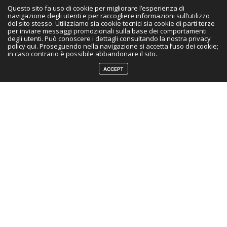
lavoro di Sugaru
Questo sito fa uso di cookie per migliorare l’esperienza di
navigazione degli utenti e per raccogliere informazioni sull’utilizzo
Miaki,
Il prezzo di
del sito stesso. Utilizziamo sia cookie tecnici sia cookie di parti terze
per inviare messaggi promozionali sulla base dei comportamenti
un manga
una vita,
degli utenti. Può conoscere i dettagli consultando la nostra privacy
policy qui. Proseguendo nella navigazione si accetta l’uso dei cookie;
pubblicato tra il
in caso contrario è possibile abbandonare il sito.
2016 e il 2017 in cui
ACCEPT
il protagonista,
oppresso da
diversi problemi,
decide di barattare
gli anni che gli
restano da vivere
per pochi spiccioli. Kusunoki ha bisogno di soldi e gli
hanno detto che lì è possibile vendere il tempo che ti
resta in cambio di una somma di denaro. Tutto
considerato si può fare. Fino a quel momento la vita del
ragazzo è stata piuttosto anonima, nessuna passione