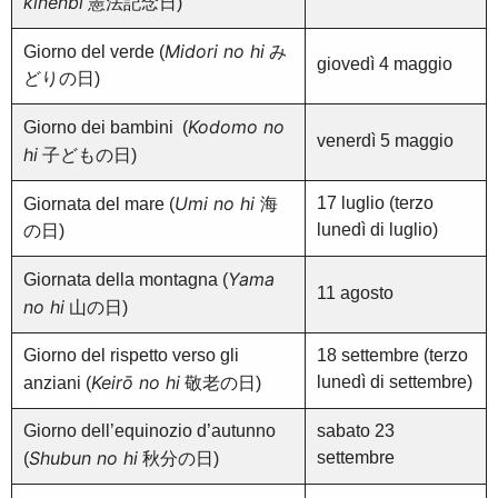
kinenbi
憲法記念日)
Midori no hi
Giorno del verde (
み
giovedì 4 maggio
どりの日)
Kodomo no
Giorno dei bambini (
venerdì 5 maggio
hi
子どもの日)
Umi no hi
17 luglio (terzo
Giornata del mare (
海
lunedì di luglio)
の日)
Yama
Giornata della montagna (
11 agosto
no hi
山の日)
Giorno del rispetto verso gli
18 settembre (terzo
Keirō no hi
lunedì di settembre)
anziani (
敬老の日)
Giorno dell’equinozio d’autunno
sabato 23
Shubun no hi
settembre
(
秋分の日)