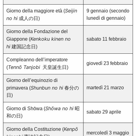
Seijin
Giorno della maggiore età (
9 gennaio (secondo
no hi
lunedì di gennaio)
成人の日)
Giorno della Fondazione del
Kenkoku kinen no
Giappone (
sabato 11 febbraio
hi
建国記念日)
Compleanno dell’imperatore
giovedì 23 febbraio
Tennō Tanjobi
(
天皇誕生日)
Giorno dell’equinozio di
Shunbun no hi
martedì 21 marzo
primavera (
春分の
日)
Shōwa no hi
Giorno di Shōwa (
昭
sabato 29 aprile
和の日)
Kenpō
Giorno della Costituzione (
mercoledì 3 maggio