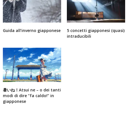
Guida all’inverno giapponese
5 concetti giapponesi (quasi)
intraducibili
暑いね！Atsui ne – o dei tanti
modi di dire “fa caldo!” in
giapponese