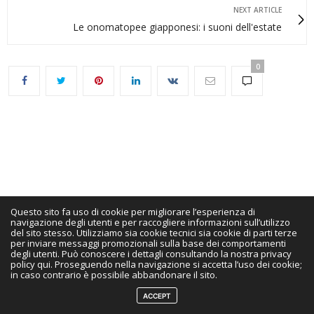
NEXT ARTICLE
Le onomatopee giapponesi: i suoni dell'estate
0
Questo sito fa uso di cookie per migliorare l’esperienza di
CULTURA
GENNAIO 1, 2022
navigazione degli utenti e per raccogliere informazioni sull’utilizzo
del sito stesso. Utilizziamo sia cookie tecnici sia cookie di parti terze
per inviare messaggi promozionali sulla base dei comportamenti
Buon anno nuovo: le
degli utenti. Può conoscere i dettagli consultando la nostra privacy
policy qui. Proseguendo nella navigazione si accetta l’uso dei cookie;
in caso contrario è possibile abbandonare il sito.
prime volte in Giappone
ACCEPT