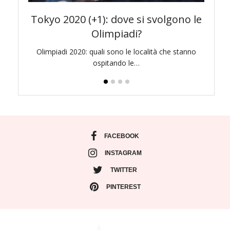
awa e
Tokyo 2020 (+1): dove si svolgono le
To
Olimpiadi?
di bello
Olimpiadi 2020: quali sono le località che stanno
Pr
ospitando le…
l
FACEBOOK
INSTAGRAM
TWITTER
PINTEREST