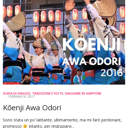
GUIDA DI VIAGGIO
,
TRADIZIONI E FESTE
,
VIAGGIARE IN GIAPPONE
FEBBRAIO 8, 2017
Kōenji Awa Odori
Sono stata un po’ latitante, ultimamente, ma mi farò perdonare,
promesso
Intanto, per ringraziarvi…