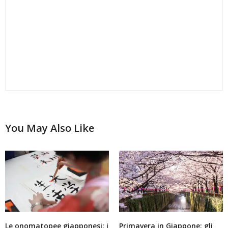
sembrato che Tokyo volesse salutarci in grande
stile!
Nonostante conosca e frequenti i giapponesi da
tanti anni ormai (nel bene e nel male, come potrai
immaginare), ogni volta questa gentilezza e
attenzione riescono sempre a stupirmi e
commuovermi.
FEBBRAIO 11, 2017 ALLE 13:10
You May Also Like
Le onomatopee giapponesi: i
Primavera in Giappone: gli