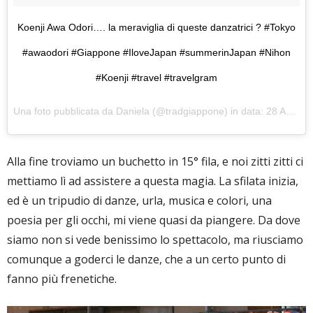
Koenji Awa Odori…. la meraviglia di queste danzatrici ? #Tokyo
#awaodori #Giappone #IloveJapan #summerinJapan #Nihon
#Koenji #travel #travelgram
Una foto pubblicata da Daniela (@tradgiappone) in data:
28 Ago 2016 alle ore 02:45 PDT
Alla fine troviamo un buchetto in 15° fila, e noi zitti zitti ci
mettiamo lì ad assistere a questa magia. La sfilata inizia,
ed è un tripudio di danze, urla, musica e colori, una
poesia per gli occhi, mi viene quasi da piangere. Da dove
siamo non si vede benissimo lo spettacolo, ma riusciamo
comunque a goderci le danze, che a un certo punto di
fanno più frenetiche.