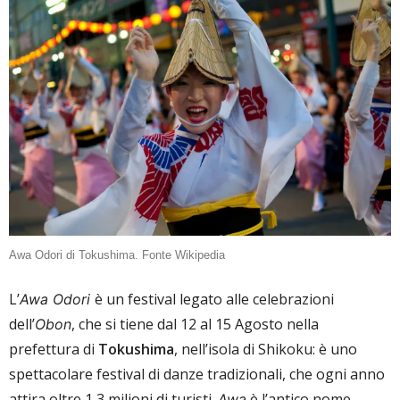
Awa Odori di Tokushima. Fonte Wikipedia
L’
è un festival legato alle celebrazioni
Awa Odori
dell’
, che si tiene dal 12 al 15 Agosto nella
Obon
prefettura di
Tokushima
, nell’isola di Shikoku: è uno
spettacolare festival di danze tradizionali, che ogni anno
attira oltre 1,3 milioni di turisti.
è l’antico nome
Awa