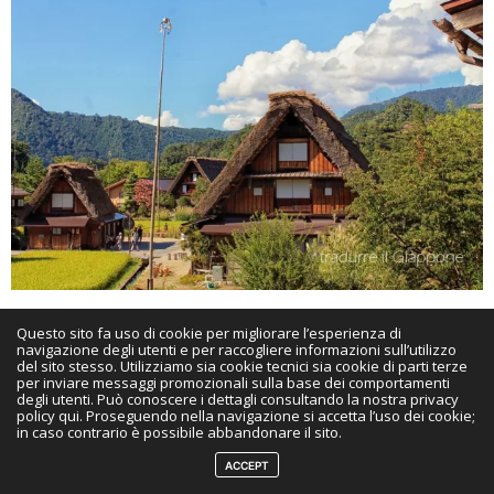
Insomma un anno denso, di emozioni, ricordi e
Questo sito fa uso di cookie per migliorare l’esperienza di
navigazione degli utenti e per raccogliere informazioni sull’utilizzo
soddisfazioni che mi ricordano come sia fortunata a
del sito stesso. Utilizziamo sia cookie tecnici sia cookie di parti terze
per inviare messaggi promozionali sulla base dei comportamenti
poter fare e dedicare il mio tempo a ciò che amo. Il 2017
degli utenti. Può conoscere i dettagli consultando la nostra privacy
policy qui. Proseguendo nella navigazione si accetta l’uso dei cookie;
non so ancora come sarà, so che mi aspetteranno cose
in caso contrario è possibile abbandonare il sito.
molto belle e so che il progetto Tradurre il Giappone,
ACCEPT
ormai parte della mia quotidianità, andrà avanti come