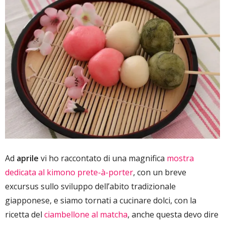
Ad
aprile
vi ho raccontato di una magnifica
mostra
dedicata al kimono prete-à-porter
, con un breve
excursus sullo sviluppo dell’abito tradizionale
giapponese, e siamo tornati a cucinare dolci, con la
ricetta del
ciambellone al matcha
, anche questa devo dire