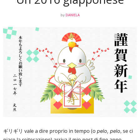
DANIELA
by
ギリギリ vale a dire proprio in tempo (o
, se ci
pelo, pelo
piace la reiterazione) arriva il mio post di fine anno,