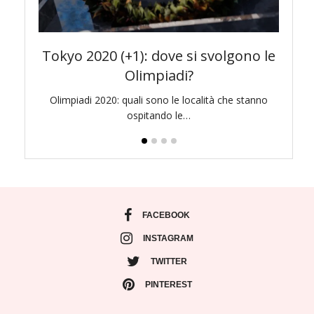
awa e
Tokyo 2020 (+1): dove si svolgono le
To
Olimpiadi?
di bello
Olimpiadi 2020: quali sono le località che stanno
Pr
ospitando le…
l
FACEBOOK
INSTAGRAM
TWITTER
PINTEREST