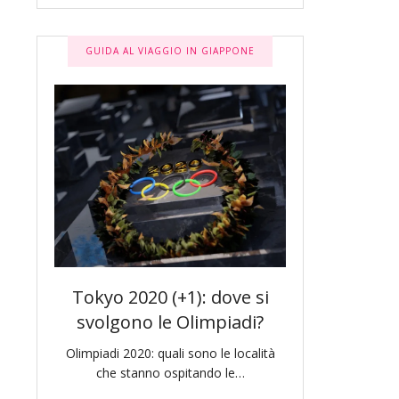
GUIDA AL VIAGGIO IN GIAPPONE
a:
Tokyo 2020 (+1): dove si
Tokyo Lette
anana
svolgono le Olimpiadi?
tracce di N
Olimpiadi 2020: quali sono le località
Proseguiamo il no
che stanno ospitando le…
Tokyo letteraria 
ncati.
un s
rtiene…