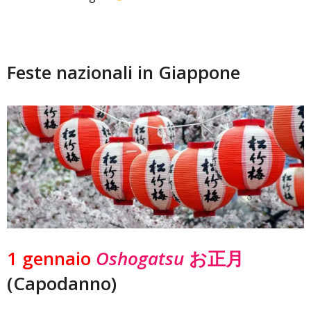
Feste nazionali in Giappone
1 gennaio
Oshogatsu
お正月
(Capodanno)