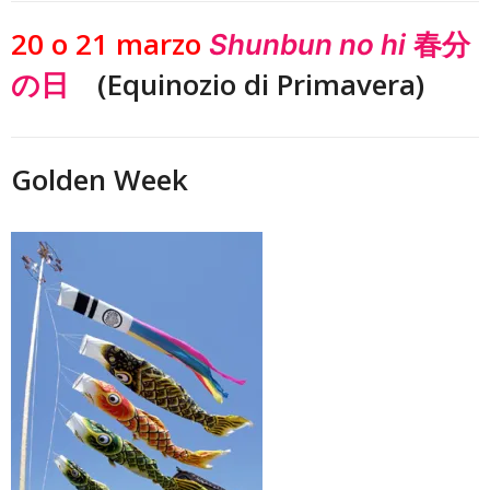
20 o 21 marzo
春分
Shunbun no hi
の日
(Equinozio di Primavera)
Golden Week