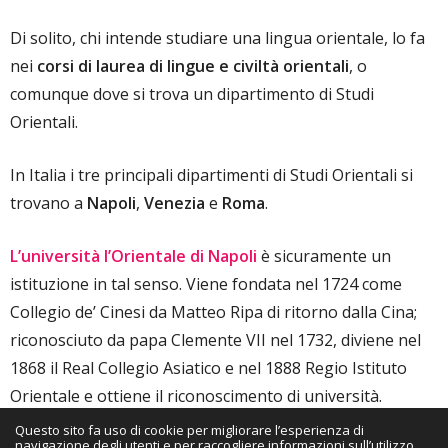
Di solito, chi intende studiare una lingua orientale, lo fa
nei
corsi di laurea di lingue e civiltà orientali
, o
comunque dove si trova un dipartimento di Studi
Orientali.
In Italia i tre principali dipartimenti di Studi Orientali si
trovano a
Napoli
,
Venezia
e
Roma
.
L’università l’Orientale di Napoli
è sicuramente un
istituzione in tal senso. Viene fondata nel 1724 come
Collegio de’ Cinesi da Matteo Ripa di ritorno dalla Cina;
riconosciuto da papa Clemente VII nel 1732, diviene nel
1868 il Real Collegio Asiatico e nel 1888 Regio Istituto
Orientale e ottiene il riconoscimento di università.
L’insegnamento della lingua giapponese è inserito nello
Questo sito fa uso di cookie per migliorare l’esperienza di
navigazione degli utenti e per raccogliere informazioni sull’utilizzo