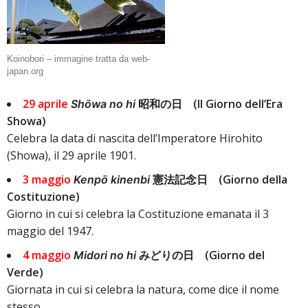
Koinobori – immagine tratta da web-
japan.org
29 aprile
昭和の日 (Il Giorno dell’Era
Shōwa no hi
Showa)
Celebra la data di nascita dell’Imperatore Hirohito
(Showa), il 29 aprile 1901.
3 maggio
憲法記念日 (Giorno della
Kenpō kinenbi
Costituzione)
Giorno in cui si celebra la Costituzione emanata il 3
maggio del 1947.
4 maggio
みどりの日 (Giorno del
Midori no hi
Verde)
Giornata in cui si celebra la natura, come dice il nome
stesso.