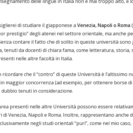
’insegnamento delle lingue in Italia non è mai troppo alto, e 
iglierei di studiare il giapponese a
Venezia, Napoli o Roma
(
r prestigio” degli atenei nel settore orientale, ma anche pe
enza contare il fatto che di solito in queste università sono 
ua, tenuti da docenti di chiara fama, come letteratura, storia, st
nti nelle altre facoltà in Italia.
ricordare che il “contro” di queste Università è l’altissimo n
 in maggior concorrenza (ad esempio, per ottenere borse di s
 dubbio tenuti in considerazione.
laurea presenti nelle altre Università possono essere relat
i di Venezia, Napoli e Roma. Inoltre, rappresentano anche de
sclusivamente negli studi orientali “puri”, come nel mio caso,