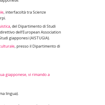
 giapponese:
ale
, interfacoltà tra Scienze
rpi.
istica
, del Dipartimento di Studi
 direttivo dell’European Association
i Studi giapponesi (AISTUGIA).
culturale
, presso il Dipartimento di
ingua giapponese, vi rimando a
ma lingua).