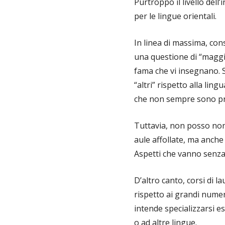
Purtroppo il livello dell
per le lingue orientali.
In linea di massima, cons
una questione di “maggio
fama che vi insegnano. S
“altri” rispetto alla ling
che non sempre sono prese
Tuttavia, non posso non 
aule affollate, ma anche
Aspetti che vanno senza
D’altro canto, corsi di 
rispetto ai grandi numer
intende specializzarsi e
o ad altre lingue.