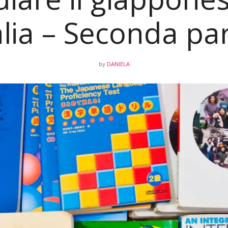
alia – Seconda pa
DANIELA
by