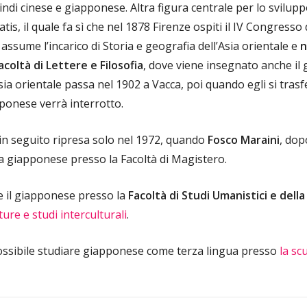
ndi cinese e giapponese. Altra figura centrale per lo sviluppo 
s, il quale fa sì che nel 1878 Firenze ospiti il IV Congresso 
, assume l’incarico di Storia e geografia dell’Asia orientale e
n
Facoltà di Lettere e Filosofia
, dove viene insegnato anche il
Asia orientale passa nel 1902 a Vacca, poi quando egli si tras
ponese verrà interrotto.
à in seguito ripresa solo nel 1972, quando
Fosco Maraini
, dop
a giapponese presso la Facoltà di Magistero.
e il giapponese presso la
Facoltà di Studi Umanistici e dell
ture e studi interculturali
.
ssibile studiare giapponese come terza lingua presso
la sc