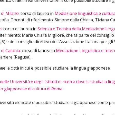
nco di altri sedi universitarie in cui è possibile studiare il
i di Milano
: corso di laurea in
Mediazione linguistica e cultur
osofia. Docenti di riferimento: Simone dalla Chiesa, Tiziana Ca
o
: corso di laurea in
Scienza e Tecnica della Mediazione Lingu
iferimento: Maria Chiara Migliore, che fa parte del consiglio
S) e del consiglio direttivo dell’Associazione Italiana per gl
 di Catania
: corso di laurea in
Mediazione Linguistica e Inter
raniere (Ragusa).
e le città in cui è possibile studiare la lingua giapponese.
lle Università e degli Istituti di ricerca dove si studia la l
uto giapponese di cultura di Roma
.
niversità elencate è possibile studiare il giapponese come pri