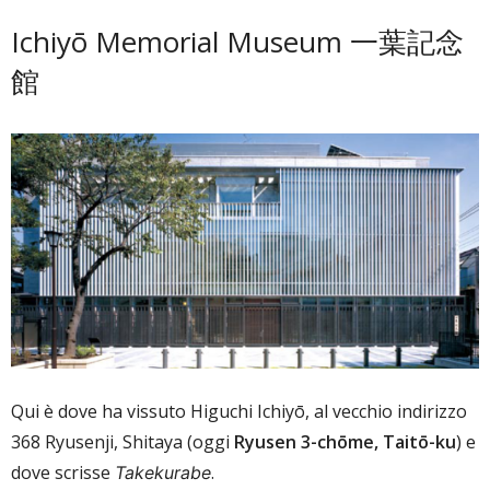
Ichiyō Memorial Museum 一葉記念
館
Qui è dove ha vissuto Higuchi Ichiyō, al vecchio indirizzo
368 Ryusenji, Shitaya (oggi
Ryusen 3-chōme, Taitō-ku
) e
dove scrisse
.
Takekurabe