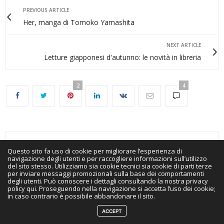
PREVIOUS ARTICLE
Her, manga di Tomoko Yamashita
NEXT ARTICLE
Letture giapponesi d'autunno: le novità in libreria
2
4
4 COMMENTS
Questo sito fa uso di cookie per migliorare l’esperienza di
navigazione degli utenti e per raccogliere informazioni sull’utilizzo
del sito stesso. Utilizziamo sia cookie tecnici sia cookie di parti terze
Lascia qui un commento :)
PIERFRANCO
HA DETTO:
per inviare messaggi promozionali sulla base dei comportamenti
È una idea bellissima quella di rintracciare i luoghi
degli utenti. Può conoscere i dettagli consultando la nostra privacy
policy qui. Proseguendo nella navigazione si accetta l’uso dei cookie;
vissuti e descritti dagli scrittori giapponesi. Merita di
in caso contrario è possibile abbandonare il sito.
diventare una serie di post e un libro! A quando una
puntata dedicata a Murakami?
ACCEPT
AGOSTO 25, 2020 ALLE 11:25