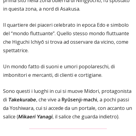
prima sito nella zona odierna di Ningyōchō, fu spostato
in questa zona, a nord di Asakusa.
Il quartiere dei piaceri celebrato in epoca Edo e simbolo
del “mondo fluttuante”. Quello stesso mondo fluttuante
che Higuchi Ichiyō si trova ad osservare da vicino, come
spettatrice.
Un mondo fatto di suoni e umori popolareschi, di
imbonitori e mercanti, di clienti e cortigiane.
Sono questi i luoghi in cui si muove Midori, protagonista
di
, che vive a
Ryūsenji-machi
, a pochi passi
Takekurabe
da Yoshiwara, cui si accede da un portale, con accanto un
salice (
, il salice che guarda indietro).
Mikaeri Yanagi