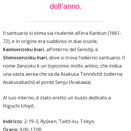
dell’anno.
Il santuario si stima sia risalente all’era Kanbun (1661-
72), e in origine era suddiviso in due scuole,
Kamisenzoku Inari
, all’interno del Sensōji, e
Shimosenzoku Inari
, dove si trova l’odierno santuario. Il
nome
è un toponimo molto antico, che indica
Senzoku
una vasta aerea che va da Asakusa Tennōchō (odierna
Asakusabashi) al ponte Senju (Arakawa).
Al suo interno, è stato eretto un busto dedicato a
Higuchi Ichiyō.
Indirizzo
: 2-19-3, Ryūsen, Taitō-ku, Tokyo
Orario
: 9.00-17.00