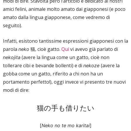
modi di dire. Stavolta però l’articolo è dedicato ai nostri
amici felini, animale molto amato dai giapponesi (e poco
amato dalla lingua giapponese, come vedremo di
seguito).
Infatti, esistono tantissime espressioni giapponesi con la
parola
猫, cioè gatto.
Qui
vi avevo già parlato di
neko
(avere la lingua come un gatto, cioè non
nekojita
tollerare cibi e bevande bollenti) e di
(avere la
nekoze
gobba come un gatto, riferito a chi non ha un
portamento perfetto!), oggi invece vi presento tre nuovi
modi di dire:
猫の手も借りたい
[
]
Neko no te mo karitai