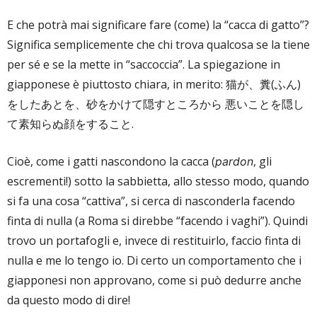
E che potrà mai significare fare (come) la “cacca di gatto”?
Significa semplicemente che chi trova qualcosa se la tiene
per sé e se la mette in “saccoccia”. La spiegazione in
giapponese è piuttosto chiara, in merito: 猫が、糞(ふん)
をしたあとを、砂をかけて隠すところから 悪いことを隠し
て素知らぬ顔をすること.
Cioè, come i gatti nascondono la cacca (
, gli
pardon
escrementi!) sotto la sabbietta, allo stesso modo, quando
si fa una cosa “cattiva”, si cerca di nasconderla facendo
finta di nulla (a Roma si direbbe “facendo i vaghi”). Quindi
trovo un portafogli e, invece di restituirlo, faccio finta di
nulla e me lo tengo io. Di certo un comportamento che i
giapponesi non approvano, come si può dedurre anche
da questo modo di dire!