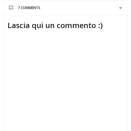
7 COMMENTS
Lascia qui un commento :)
SILVIA
HA DETTO:
面白い!
io avevo sentito dire anche 「猫の額ほ
ど。」”Neko no hitai hodo”, “come la fronte di un
gatto” per indicare qualcosa di molto piccolo… è
un’espressione usata comunemente?
DICEMBRE 18, 2013 ALLE 10:10
DANIELA
HA DETTO:
Sì, si dice spesso che qualcosa è piccolo come la
fronte di un gatto!
Avevo dimenticato di inserirlo
nel post! I modi di dire sui gatti sono veramente
numerosi, forse dovrò dedicargli un altro post. ^^
Grazie per il commento e benvenuta!
DICEMBRE 19, 2013 ALLE 10:50