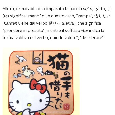
Allora, ormai abbiamo imparato la parola
gatto, 手
neko,
(
) significa “mano” o, in questo caso, “zampa”, 借りたい
te
(
) viene dal verbo 借りる (
), che significa
karitai
kariru
“prendere in prestito”, mentre il suffisso
indica la
-tai
forma volitiva del verbo, quindi “volere”, “desiderare”.