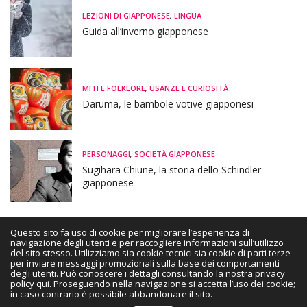
LEZIONI DI GIAPPONESE
,
LINGUA
Guida all’inverno giapponese
MITI E FOLKLORE
,
USANZE E CURIOSITÀ
Daruma, le bambole votive giapponesi
PERSONAGGI
,
SOCIETÀ GIAPPONESE
Sugihara Chiune, la storia dello Schindler
giapponese
Questo sito fa uso di cookie per migliorare l’esperienza di
navigazione degli utenti e per raccogliere informazioni sull’utilizzo
del sito stesso. Utilizziamo sia cookie tecnici sia cookie di parti terze
HOME
CHI SONO
PRIVACY | COOKIE POLICY
DISCLAIMER
per inviare messaggi promozionali sulla base dei comportamenti
degli utenti. Può conoscere i dettagli consultando la nostra privacy
CONTATTAMI
policy qui. Proseguendo nella navigazione si accetta l’uso dei cookie;
in caso contrario è possibile abbandonare il sito.
Copyright ©2021 Tradurre il Giappone - Japan Magazine. All Rights Reserved.