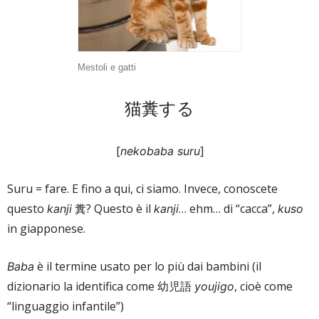
Mestoli e gatti
猫糞する
[
]
nekobaba suru
Suru = fare. E fino a qui, ci siamo. Invece, conoscete
questo
糞? Questo è il
… ehm… di “cacca”,
kanji
kanji
kuso
in giapponese.
è il termine usato per lo più dai bambini (il
Baba
dizionario la identifica come 幼児語
, cioè come
youjigo
“linguaggio infantile”)