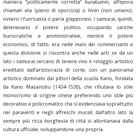
maniera “politicamente corretta”
all’epoca
burakumin,
chiamati
(pieno di sporcizia) o
(non umano),
eta
hinin
ovvero i fuoricasta o paria giapponesi. I samurai, quindi,
detenevano il potere politico, occupando cariche
burocratiche e amministrative, mentre il potere
economico, di fatto, era nelle mani dei commercianti e
questa divisione si riscontra anche nelle arti: se da un
lato i samurai cercano di tenere vivo il retaggio artistico
ereditato dall’aristocrazia di corte, con un panorama
artistico dominato dai pittori della scuola Kano, fondata
da Kano Masanobu (1434-1530), che rifiutava lo stile
monocromo di origine cinese preferendo uno stile più
decorativo e policromatico che si evidenziava soprattutto
nei paraventi e negli affreschi murali; dall’altro lato la
sempre più ricca borghesia di città si allontanava dalla
cultura ufficiale, sviluppandone una propria.