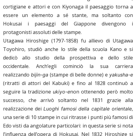
cortigiane e attori e con Kiyonaga il paesaggio torna a
essere un elemento a sé stante, ma soltanto con
Hokusai i paesaggi del Giappone divengono i
protagonisti assoluti delle stampe.
Utagawa Hiroshige (1797-1858) fu allievo di Utagawa
Toyohiro, studiò anche lo stile della scuola Kano e si
dedicò allo studio della prospettiva e dello stile
occidentale. Anch’egli cominciò la sua carriera
realizzando
(stampe di belle donne) e
bijin-ga
yakusha-e
(ritratti di attori del Kabuki) e fino al 1828 continuò a
seguire la tradizione
non ottenendo però molto
ukiyo-e
successo, che arrivò soltanto nel 1831 grazie alla
realizzazione dei
,
Luoghi famosi della capitale orientale
una serie di 10 stampe in cui ritrasse i punti più famosi di
Edo visti da angolature particolari: in questa serie si nota
l’influenza dell’opera di Hokusai. Nel 1832 Hiroshige si