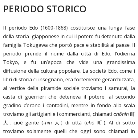
PERIODO STORICO
Il periodo Edo (1600-1868) costituisce una lunga fase
della storia giapponese in cui il potere fu detenuto dalla
famiglia Tokugawa che portò pace e stabilità al paese. Il
periodo prende il nome dalla città di Edo, l’odierna
Tokyo, e fu un’epoca che vide una grandissima
diffusione della cultura popolare. La società Edo, come i
libri di storia ci insegnano, era fortemente gerarchizzata,
al vertice della piramide sociale troviamo i samurai, la
casta di guerrieri che deteneva il potere, al secondo
gradino c’erano i contadini, mentre in fondo alla scala
troviamo gli artigiani e i commercianti, chiamati
町
chōnin
人, cioè gente (-
人) di città (
町). Al di sotto
nin
chō
troviamo solamente quelli che oggi sono chiamati in