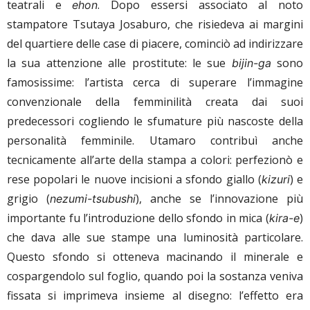
teatrali e
. Dopo essersi associato al noto
ehon
stampatore Tsutaya Josaburo, che risiedeva ai margini
del quartiere delle case di piacere, cominciò ad indirizzare
la sua attenzione alle prostitute: le sue
sono
bijin-ga
famosissime: l’artista cerca di superare l’immagine
convenzionale della femminilità creata dai suoi
predecessori cogliendo le sfumature più nascoste della
personalità femminile. Utamaro contribuì anche
tecnicamente all’arte della stampa a colori: perfezionò e
rese popolari le nuove incisioni a sfondo giallo (
) e
kizuri
grigio (
), anche se l’innovazione più
nezumi-tsubushi
importante fu l’introduzione dello sfondo in mica (
)
kira-e
che dava alle sue stampe una luminosità particolare.
Questo sfondo si otteneva macinando il minerale e
cospargendolo sul foglio, quando poi la sostanza veniva
fissata si imprimeva insieme al disegno: l’effetto era