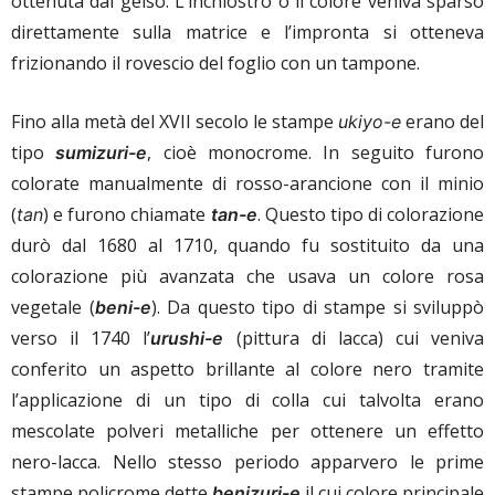
ottenuta dal gelso. L’inchiostro o il colore veniva sparso
direttamente sulla matrice e l’impronta si otteneva
frizionando il rovescio del foglio con un tampone.
Fino alla metà del XVII secolo le stampe
erano del
ukiyo-e
tipo
, cioè monocrome. In seguito furono
sumizuri-e
colorate manualmente di rosso-arancione con il minio
(
) e furono chiamate
. Questo tipo di colorazione
tan
tan-e
durò dal 1680 al 1710, quando fu sostituito da una
colorazione più avanzata che usava un colore rosa
vegetale (
). Da questo tipo di stampe si sviluppò
beni-e
verso il 1740 l’
(pittura di lacca) cui veniva
urushi-e
conferito un aspetto brillante al colore nero tramite
l’applicazione di un tipo di colla cui talvolta erano
mescolate polveri metalliche per ottenere un effetto
nero-lacca. Nello stesso periodo apparvero le prime
stampe policrome dette
il cui colore principale
benizuri-e