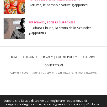
Daruma, le bambole votive giapponesi
PERSONAGGI
,
SOCIETÀ GIAPPONESE
Sugihara Chiune, la storia dello Schindler
giapponese
HOME
CHI SONO
PRIVACY | COOKIE POLICY
DISCLAIMER
CONTATTAMI
Copyright ©2021 Tradurre il Giappone - Japan Magazine. All Rights Reserved.
Questo sito fa uso di cookie per migliorare l’esperienza di
navigazione degli utenti e per raccogliere informazioni sull’utilizzo