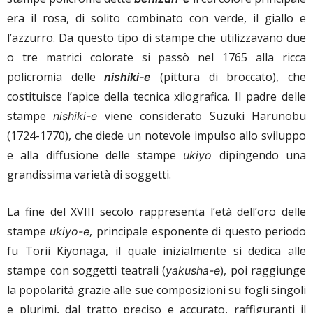
era il rosa, di solito combinato con verde, il giallo e
l’azzurro. Da questo tipo di stampe che utilizzavano due
o tre matrici colorate si passò nel 1765 alla ricca
policromia delle
(pittura di broccato), che
nishiki-e
costituisce l’apice della tecnica xilografica. Il padre delle
stampe
viene considerato Suzuki Harunobu
nishiki-e
(1724-1770), che diede un notevole impulso allo sviluppo
e alla diffusione delle stampe
dipingendo una
ukiyo
grandissima varietà di soggetti.
La fine del XVIII secolo rappresenta l’età dell’oro delle
stampe
, principale esponente di questo periodo
ukiyo-e
fu Torii Kiyonaga, il quale inizialmente si dedica alle
stampe con soggetti teatrali (
), poi raggiunge
yakusha-e
la popolarità grazie alle sue composizioni su fogli singoli
e plurimi, dal tratto preciso e accurato, raffiguranti il