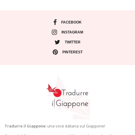
abbiamo impiegato circa metà giornata. L’ideale
sarebbe comunque rimanere a dormire lì, farlo in
giornata può essere piuttosto stancante, e
sicuramente non riuscireste a godere del luogo.
FACEBOOK
Fate buon viaggio!
INSTAGRAM
AGOSTO 14, 2017 ALLE 17:37
TWITTER
PINTEREST
Tradurre il Giappone:
una voce italiana sul Giappone!