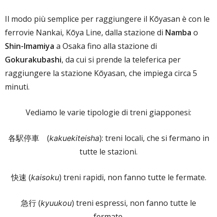
Il modo più semplice per raggiungere il Kōyasan è con le
ferrovie Nankai, Kōya Line, dalla stazione di
Namba
o
Shin-Imamiya
a Osaka fino alla stazione di
Gokurakubashi
, da cui si prende la teleferica per
raggiungere la stazione Kōyasan, che impiega circa 5
minuti.
Vediamo le varie tipologie di treni giapponesi:
各駅停車 (
): treni locali, che si fermano in
kakuekiteisha
tutte le stazioni.
快速 (
) treni rapidi, non fanno tutte le fermate.
kaisoku
急行 (
) treni espressi, non fanno tutte le
kyuukou
fermate.