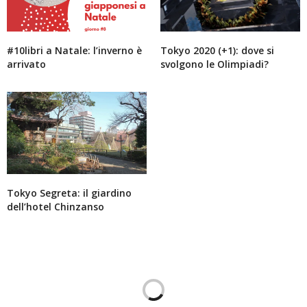
Imamiya. Non dovresti avere problemi a trovare
posto (io non ne ho mai avuti, pur viaggiando in
alta stagione quasi sempre), magari cerca di
andare alla stazione molto presto la mattina per
#10libri a Natale: l’inverno è
Tokyo 2020 (+1): dove si
essere sicura, o il giorno prima se puoi.
arrivato
svolgono le Olimpiadi?
Se hai bisogno di altro non esitare a scrivermi
MARZO 30, 2017 ALLE 10:46
LUISA
HA DETTO:
Ciao,
Quest’anno torneremo in Giappone e vorremmo
andare sul monte koya partendo da tokyo.Una volta
arrivati a shin osaka arriviamo a namba e seguiamo
il tuo percorso. Secondo te quanto tempo ci vuole
Tokyo Segreta: il giardino
per visitare l’area?
dell’hotel Chinzanso
Grazie!!!!
LUGLIO 22, 2017 ALLE 15:35
DANIELA
HA DETTO:
Ciao Luisa scusami se ti rispondo solo ora, spero
che il tuo viaggio in Giappone stia procedendo
bene!
Noi in effetti per visitare l’area del Koyasan