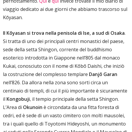
pernottamento.
Qui
e
qui
invece trovate il mio diario di
viaggio dedicato ai due giorni che abbiamo trascorso sul
Kōyasan.
Il Kōyasan si trova nella penisola di Ise, a sud di Osaka
.
Si tratta di uno dei principali centri monastici del paese,
sede della setta Shingon, corrente del buddhismo
esoterico introdotta in Giappone nell’805 dal monaco
Kukai, conosciuto con il nome di Kōbō Daishi, che iniziò
la costruzione del complesso templare
Danjō Garan
nell’826. Da allora nella zona sono sorti circa un
centinaio di templi, di cui il più importante è sicuramente
il
Kongobuji
, il tempio principale della setta Shingon.
L’Area di
Okunoin
è circondata da una fitta foresta di
cedri, ed è sede di un vasto cimitero con molti mausolei,
tra i quali quello di Toyotomi Hideyoshi, un monumento
ai caduti nella Seconda Guerra Mondiale e il Mausoleo di