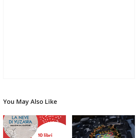
TITTY
HA DETTO:
Ciao Daniela, per il mio viaggio in Giappone sto
trovando utilissimo il tuo blog!
Il post è datato, ma forse potrai darmi lo stesso
questa informazione. Vorrei acquistare il Kōyasan-
World Heritage Ticket, ma non ridurmi a farlo la
mattina stessa da Shin-Imamiya perchè ho paura di
non trovare posto sul treno, visto il periodo di
altissima stagione. Hai qualche dritta da darmi?
Grazie in anticipo se vorrai rispondermi. Un saluto!
Titty
MARZO 29, 2017 ALLE 22:32
DANIELA
HA DETTO:
Ciao Titty, guarda ho trovato questo sito dove
You May Also Like
sembrerebbe essere possibile acquistarli in
anticipo:
http://www1.nanka-e-
tabi.com/NEREN/ItemDetail.aspx?
tc=IB4AOSKOYNAM&sk=1
Altrimenti non hai molta scelta e devi acquistarli
necessariamente alla stazione di Namba o Shin-