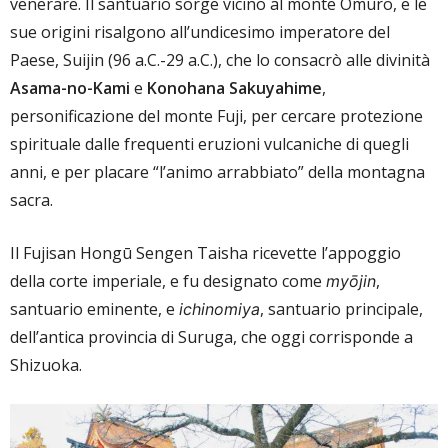
venerare. Il santuario sorge vicino al monte Omuro, e le
sue origini risalgono all’undicesimo imperatore del
Paese, Suijin (96 a.C.-29 a.C.), che lo consacrò alle divinità
Asama-no-Kami
e
Konohana Sakuyahime
,
personificazione del monte Fuji, per cercare protezione
spirituale dalle frequenti eruzioni vulcaniche di quegli
anni, e per placare “l’animo arrabbiato” della montagna
sacra.
Il Fujisan Hongū Sengen Taisha ricevette l’appoggio
della corte imperiale, e fu designato come
,
myōjin
santuario eminente, e
, santuario principale,
ichinomiya
dell’antica provincia di Suruga, che oggi corrisponde a
Shizuoka.