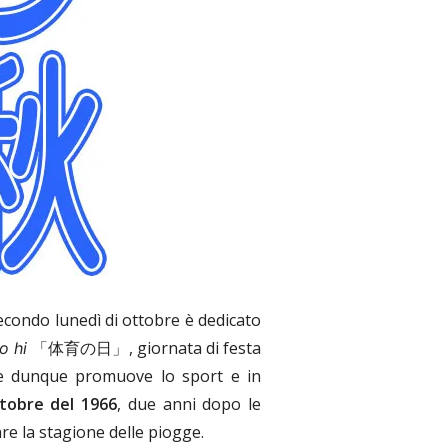
 secondo lunedì di ottobre è dedicato
「
体育の日」
, giornata di festa
o hi
, e dunque promuove lo sport e in
tobre del 1966
, due anni dopo le
re la stagione delle piogge.