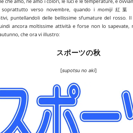
e che amo, ne amo i colori, le luci e le temperature, e ovv
 soprattutto verso novembre, quando i
紅葉 ren
momiji
ivi, puntellandoli delle bellissime sfumature del rosso. Il
indi ancora moltissime attività e forse non lo sapevate,
autunno, che ora vi illustro:
スポーツの秋
[
]
supotsu no aki