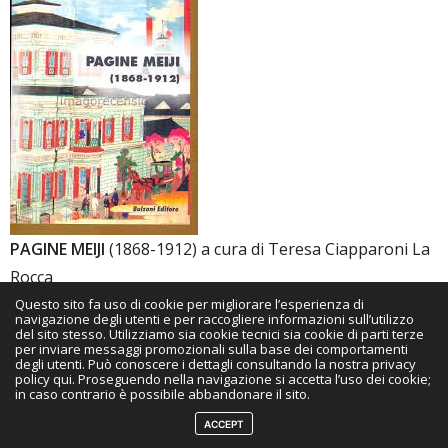
PAGINE MEIJI
(1868-1912) a cura di Teresa Ciapparoni La
Rocca
Questo sito fa uso di cookie per migliorare l’esperienza di
navigazione degli utenti e per raccogliere informazioni sull’utilizzo
Un importante volume, curato dalla mia ex
del sito stesso. Utilizziamo sia cookie tecnici sia cookie di parti terze
per inviare messaggi promozionali sulla base dei comportamenti
professoressa e correlatrice, che mira a dare una veduta
degli utenti. Può conoscere i dettagli consultando la nostra privacy
policy qui. Proseguendo nella navigazione si accetta l’uso dei cookie;
d’insieme a quell’era di rinnovamento letterario e
in caso contrario è possibile abbandonare il sito.
culturale che è il periodo Meiji (1868-1912). Il volume si
ACCEPT
apre con un’introduzione di
Donald Keene
sulla nuova