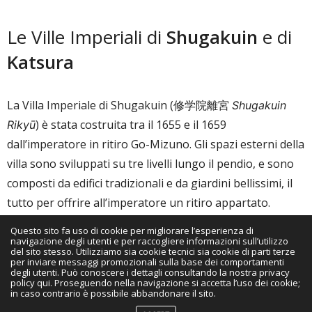
Le Ville Imperiali di
Shugakuin
e di
Katsura
La Villa Imperiale di Shugakuin (修学院離宮
Shugakuin
) è stata costruita tra il 1655 e il 1659
Rikyū
dall’imperatore in ritiro Go-Mizuno. Gli spazi esterni della
villa sono sviluppati su tre livelli lungo il pendio, e sono
composti da edifici tradizionali e da giardini bellissimi, il
tutto per offrire all’imperatore un ritiro appartato.
Questo sito fa uso di cookie per migliorare l’esperienza di
navigazione degli utenti e per raccogliere informazioni sull’utilizzo
del sito stesso. Utilizziamo sia cookie tecnici sia cookie di parti terze
per inviare messaggi promozionali sulla base dei comportamenti
degli utenti. Può conoscere i dettagli consultando la nostra privacy
policy qui. Proseguendo nella navigazione si accetta l’uso dei cookie;
in caso contrario è possibile abbandonare il sito.