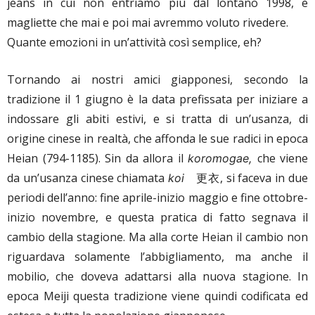
jeans in cui non entriamo più dal lontano 1998, e
magliette che mai e poi mai avremmo voluto rivedere.
Quante emozioni in un’attività così semplice, eh?
Tornando ai nostri amici giapponesi, secondo la
tradizione il 1 giugno è la data prefissata per iniziare a
indossare gli abiti estivi, e si tratta di un’usanza, di
origine cinese in realtà, che affonda le sue radici in epoca
Heian (794-1185). Sin da allora il
che viene
koromogae,
da un’usanza cinese chiamata
更衣
, si faceva in due
koi
periodi dell’anno: fine aprile-inizio maggio e fine ottobre-
inizio novembre, e questa pratica di fatto segnava il
cambio della stagione. Ma alla corte Heian il cambio non
riguardava solamente l’abbigliamento, ma anche il
mobilio, che doveva adattarsi alla nuova stagione. In
epoca Meiji questa tradizione viene quindi codificata ed