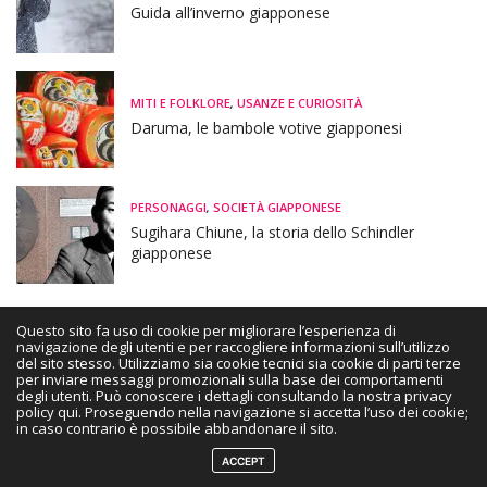
Guida all’inverno giapponese
MITI E FOLKLORE
,
USANZE E CURIOSITÀ
Daruma, le bambole votive giapponesi
PERSONAGGI
,
SOCIETÀ GIAPPONESE
Sugihara Chiune, la storia dello Schindler
giapponese
Questo sito fa uso di cookie per migliorare l’esperienza di
navigazione degli utenti e per raccogliere informazioni sull’utilizzo
del sito stesso. Utilizziamo sia cookie tecnici sia cookie di parti terze
HOME
CHI SONO
PRIVACY | COOKIE POLICY
DISCLAIMER
per inviare messaggi promozionali sulla base dei comportamenti
degli utenti. Può conoscere i dettagli consultando la nostra privacy
CONTATTAMI
policy qui. Proseguendo nella navigazione si accetta l’uso dei cookie;
in caso contrario è possibile abbandonare il sito.
Copyright ©2021 Tradurre il Giappone - Japan Magazine. All Rights Reserved.
ACCEPT